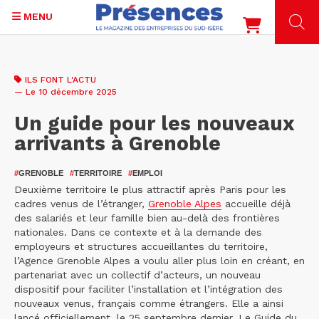
MENU
Aller
au
ILS FONT L'ACTU
contenu
— Le 10 décembre 2025
principal
Un guide pour les nouveaux
arrivants à Grenoble
#
GRENOBLE
#
TERRITOIRE
#
EMPLOI
Deuxième territoire le plus attractif après Paris pour les
cadres venus de l’étranger,
Grenoble Alpes
accueille déjà
des salariés et leur famille bien au-delà des frontières
nationales. Dans ce contexte et à la demande des
employeurs et structures accueillantes du territoire,
l’Agence Grenoble Alpes a voulu aller plus loin en créant, en
partenariat avec un collectif d’acteurs, un nouveau
dispositif pour faciliter l’installation et l’intégration des
nouveaux venus, français comme étrangers. Elle a ainsi
lancé officiellement, le 25 septembre dernier, Le Guide du