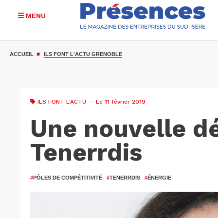
MENU
Aller
au
ACCUEIL
ILS FONT L'ACTU GRENOBLE
contenu
principal
ILS FONT L'ACTU
— Le 11 février 2019
Une nouvelle d
Tenerrdis
#
PÔLES DE COMPÉTITIVITÉ
#
TENERRDIS
#
ÉNERGIE