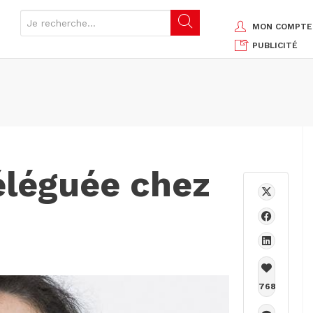
MON COMPTE
PUBLICITÉ
éléguée chez
768