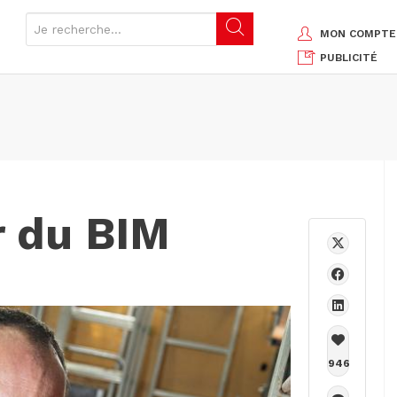
MON COMPTE
PUBLICITÉ
r du BIM
946