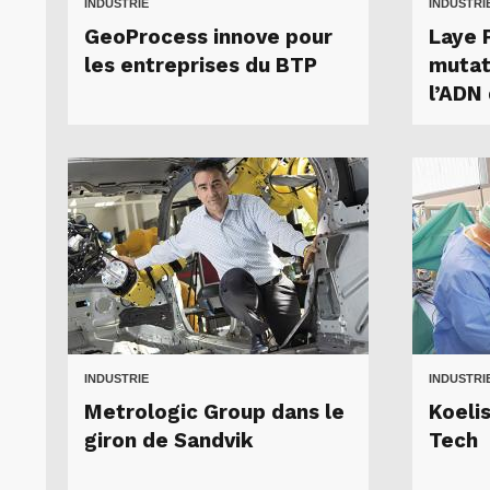
INDUSTRIE
INDUSTRI
GeoProcess innove pour
Laye P
les entreprises du BTP
mutat
l’ADN 
INDUSTRIE
INDUSTRI
Metrologic Group dans le
Koelis
giron de Sandvik
Tech