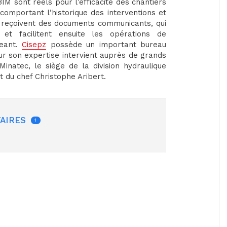
IM sont réels pour l’efficacité des chantiers
omportant l’historique des interventions et
ts reçoivent des documents communicants, qui
 et facilitent ensuite les opérations de
geant.
Cisepz
possède un important bureau
ur son expertise intervient auprès de grands
natec, le siège de la division hydraulique
t du chef Christophe Aribert.
AIRES
1