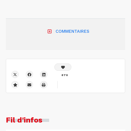
so
en
COMMENTAIRES
870
Fil d'infos