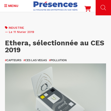
MENU
Aller
au
INDUSTRIE
contenu
— Le 11 février 2019
principal
Ethera, sélectionnée au CES
2019
#
CAPTEURS
#
CES LAS VEGAS
#
POLLUTION
La
so
gr
Et
(2
co
a
fai
par
de