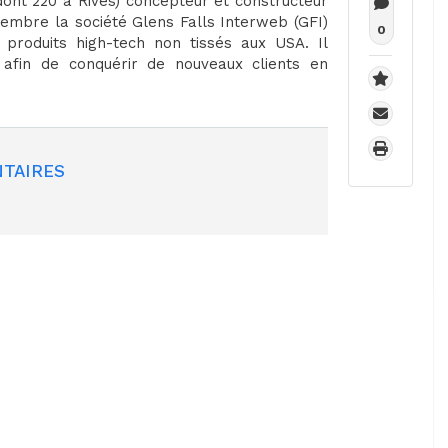
dont 220 à Rives) concepteur et constructeur
vembre la société Glens Falls Interweb (GFI)
0
produits high-tech non tissés aux USA. Il
e afin de conquérir de nouveaux clients en
TAIRES