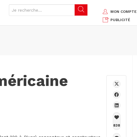
MON COMPTE
PUBLICITÉ
méricaine
838