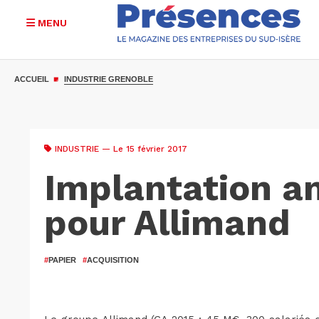
MENU
Aller
au
ACCUEIL
INDUSTRIE GRENOBLE
contenu
principal
INDUSTRIE
— Le 15 février 2017
Implantation a
pour Allimand
#
PAPIER
#
ACQUISITION