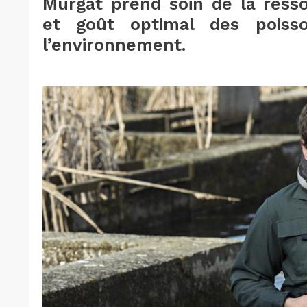
Murgat prend soin de la resso
et goût optimal des poiss
l’environnement.