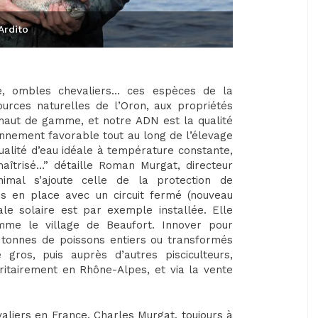
Ardito
ne, ombles chevaliers… ces espèces de la
urces naturelles de l’Oron, aux propriétés
haut de gamme, et notre ADN est la qualité
ronnement favorable tout au long de l’élevage
ualité d’eau idéale à température constante,
îtrisé…” détaille Roman Murgat, directeur
nimal s’ajoute celle de la protection de
is en place avec un circuit fermé (nouveau
e solaire est par exemple installée. Elle
omme le village de Beaufort. Innover pour
 tonnes de poissons entiers ou transformés
ros, puis auprès d’autres pisciculteurs,
oritairement en Rhône-Alpes, et via la vente
valiers en France, Charles Murgat, toujours à