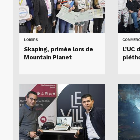
LOISIRS
COMMER
Skaping, primée lors de
L’UC 
Mountain Planet
pléth