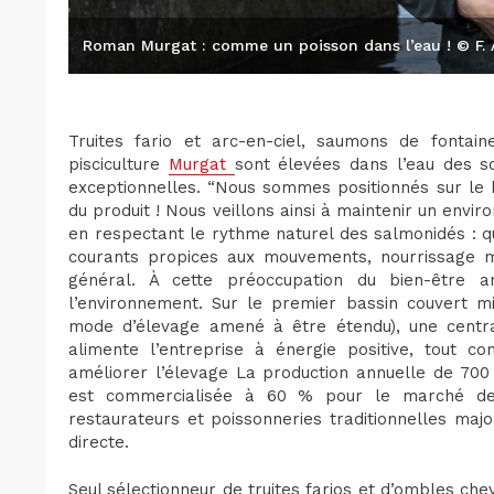
Roman Murgat : comme un poisson dans l’eau ! © F. 
Truites fario et arc-en-ciel, saumons de fontai
pisciculture
Murgat
sont élevées dans l’eau des so
exceptionnelles. “Nous sommes positionnés sur le 
du produit ! Nous veillons ainsi à maintenir un envi
en respectant le rythme naturel des salmonidés : q
courants propices aux mouvements, nourrissage ma
général. À cette préoccupation du bien-être a
l’environnement. Sur le premier bassin couvert m
mode d’élevage amené à être étendu), une central
alimente l’entreprise à énergie positive, tout c
améliorer l’élevage La production annuelle de 700
est commercialisée à 60 % pour le marché de g
restaurateurs et poissonneries traditionnelles maj
directe.
Seul sélectionneur de truites farios et d’ombles che