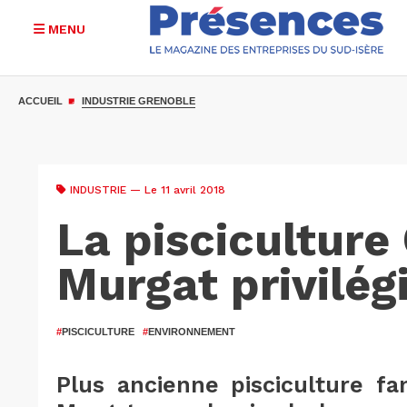
MENU
Aller
au
ACCUEIL
INDUSTRIE GRENOBLE
contenu
principal
INDUSTRIE
— Le 11 avril 2018
La pisciculture
Murgat privilégi
#
PISCICULTURE
#
ENVIRONNEMENT
Plus ancienne pisciculture fa