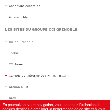
Conditions générales
Accessibilité
LES SITES DU GROUPE CCI GRENOBLE
CCI de Grenoble
Ecobiz
CCI Formation
Campus de l'alternance : IMT, IST, ISCO
Grenoble EM
Grex
En poursuivant votre navigation, vous acceptez l'utilisation de
cookies destinés à améliorer la performance de ce site et à vous
WTC Grenoble