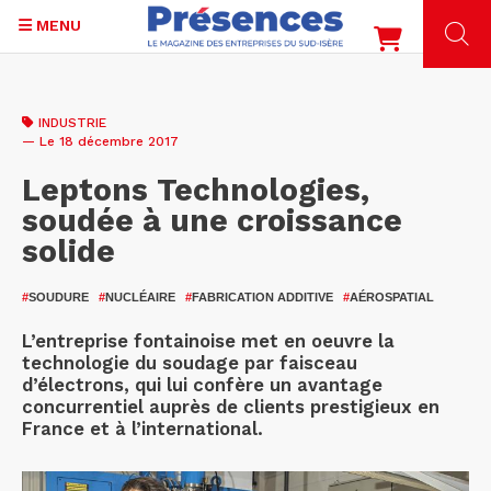
MENU
Aller
au
INDUSTRIE
contenu
— Le 18 décembre 2017
principal
Leptons Technologies,
soudée à une croissance
solide
#
SOUDURE
#
NUCLÉAIRE
#
FABRICATION ADDITIVE
#
AÉROSPATIAL
L’entreprise fontainoise met en oeuvre la
technologie du soudage par faisceau
d’électrons, qui lui confère un avantage
concurrentiel auprès de clients prestigieux en
France et à l’international.