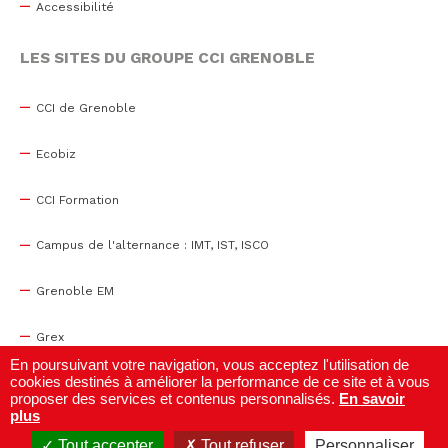
Accessibilité
LES SITES DU GROUPE CCI GRENOBLE
CCI de Grenoble
Ecobiz
CCI Formation
Campus de l'alternance : IMT, IST, ISCO
Grenoble EM
Grex
En poursuivant votre navigation, vous acceptez l'utilisation de
cookies destinés à améliorer la performance de ce site et à vous
WTC Grenoble
proposer des services et contenus personnalisés.
En savoir
plus
Centre de congrès
Tout accepter
Tout refuser
Personnaliser