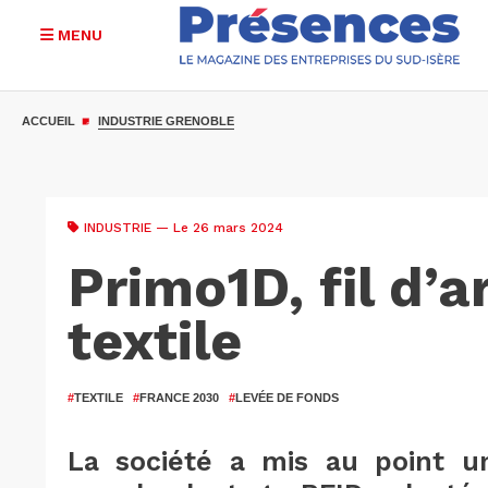
MENU
Aller
au
ACCUEIL
INDUSTRIE GRENOBLE
contenu
principal
INDUSTRIE
— Le 26 mars 2024
Primo1D, fil d’a
textile
#
TEXTILE
#
FRANCE 2030
#
LEVÉE DE FONDS
La société a mis au point u