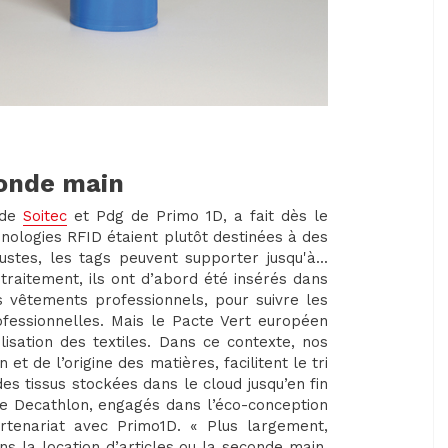
conde main
 de
Soitec
et Pdg de Primo 1D, a fait dès le
hnologies RFID étaient plutôt destinées à des
stes, les tags peuvent supporter jusqu'à...
raitement, ils ont d’abord été insérés dans
es vêtements professionnels, pour suivre les
ofessionnelles. Mais le Pacte Vert européen
lisation des textiles. Dans ce contexte, nos
t de l’origine des matières, facilitent le tri
s tissus stockées dans le cloud jusqu’en fin
me Decathlon, engagés dans l’éco-conception
rtenariat avec Primo1D. « Plus largement,
s la location d’articles ou la seconde main.