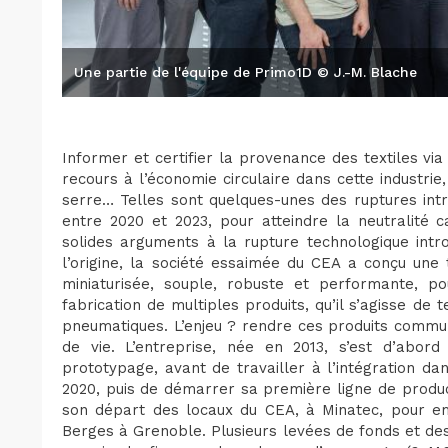
Une partie de l'équipe de Primo1D © J.-M. Blache
Informer et certifier la provenance des textiles vi
recours à l’économie circulaire dans cette industrie
serre… Telles sont quelques-unes des ruptures int
entre 2020 et 2023, pour atteindre la neutralité 
solides arguments à la rupture technologique int
l’origine, la société essaimée du CEA a conçu un
miniaturisée, souple, robuste et performante, po
fabrication de multiples produits, qu’il s’agisse de
pneumatiques. L’enjeu ? rendre ces produits communi
de vie. L’entreprise, née en 2013, s’est d’abord
prototypage, avant de travailler à l’intégration da
2020, puis de démarrer sa première ligne de produc
son départ des locaux du CEA, à Minatec, pour 
Berges à Grenoble. Plusieurs levées de fonds et des