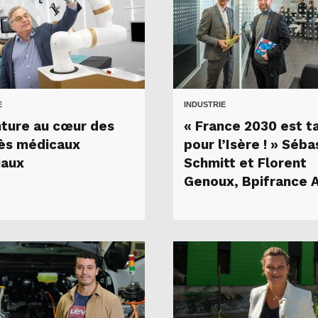
E
INDUSTRIE
ture au cœur des
« France 2030 est ta
ès médicaux
pour l’Isère ! » Séba
iaux
Schmitt et Florent
Genoux, Bpifrance 