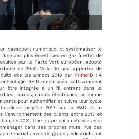
a un passeport numérique, et systématiser le
, l’une des plus émettrices en gaz à effet de
roduites par le Pacte Vert européen, adopté
carbone en 2050. Voilà de quoi apporter de
roduite dès les années 2010 par
Primo1D
! À
e technologie RFID embarquée, suffisamment
ur être intégrée à un fil entrant dans la
 textiles, cordes, câbles électriques, ou même
cants pour authentifier et suivre leur cycle
 focalisée jusqu’en 2017 sur la R&D et le
ns l’environnement des clients entre 2017 et
tion, en 2021. Une étape qui a coïncidé avec
emménager dans ses propres murs, rue des
 partenariats avec de grands industriels ont