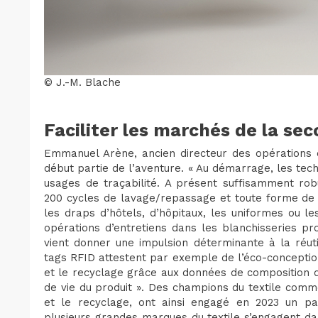
© J.-M. Blache
Faciliter les marchés de la se
Emmanuel Arène, ancien directeur des opérations
début partie de l’aventure. « Au démarrage, les tec
usages de traçabilité. A présent suffisamment robu
200 cycles de lavage/repassage et toute forme de t
les draps d’hôtels, d’hôpitaux, les uniformes ou l
opérations d’entretiens dans les blanchisseries pr
vient donner une impulsion déterminante à la réuti
tags RFID attestent par exemple de l’éco-conception e
et le recyclage grâce aux données de composition de
de vie du produit ». Des champions du textile com
et le recyclage, ont ainsi engagé en 2023 un pa
plusieurs grandes marques du textile s’engagent dan