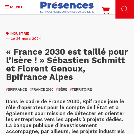
MENU
Aller
au
INDUSTRIE
contenu
— Le 26 mars 2024
principal
« France 2030 est taillé pour
l’Isère ! » Sébastien Schmitt
et Florent Genoux,
Bpifrance Alpes
#
BPIFRANCE
#
FRANCE 2030
#
ISÈRE
#
TERRITOIRE
Dans le cadre de France 2030, Bpifrance joue le
rôle d’opérateur pour le compte de l’État et a
également pour mission de détecter et orienter
les entreprises vers les appels à projets dédiés.
La banque publique d’investissement
accompagne, par ailleurs, les projets industriels