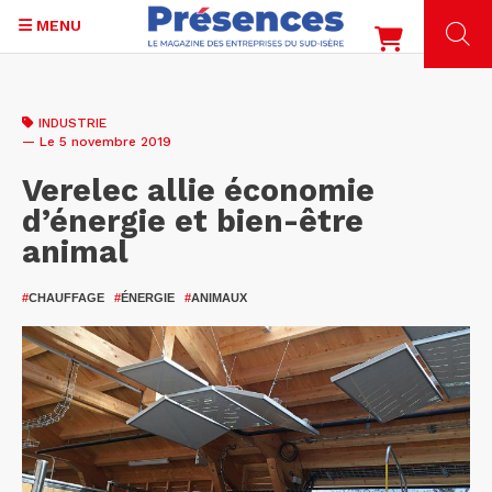
MENU
Aller
au
INDUSTRIE
contenu
— Le 5 novembre 2019
principal
Verelec allie économie
d’énergie et bien-être
animal
#
CHAUFFAGE
#
ÉNERGIE
#
ANIMAUX