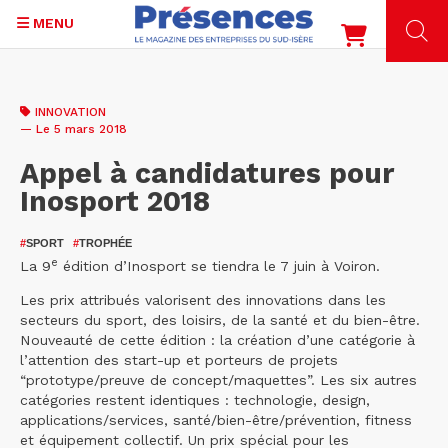
MENU
Aller
au
INNOVATION
contenu
— Le 5 mars 2018
principal
Appel à candidatures pour
Inosport 2018
#
SPORT
#
TROPHÉE
e
La 9
édition d’Inosport se tiendra le 7 juin à Voiron.
Les prix attribués valorisent des innovations dans les
secteurs du sport, des loisirs, de la santé et du bien-être.
Nouveauté de cette édition : la création d’une catégorie à
l’attention des start-up et porteurs de projets
“prototype/preuve de concept/maquettes”. Les six autres
catégories restent identiques : technologie, design,
applications/services, santé/bien-être/prévention, fitness
et équipement collectif. Un prix spécial pour les