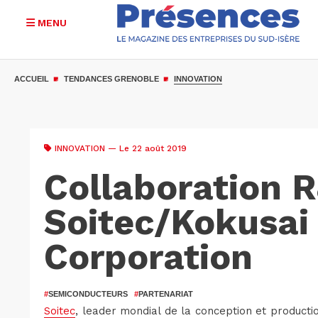
MENU
Aller
au
ACCUEIL
TENDANCES GRENOBLE
INNOVATION
contenu
principal
INNOVATION
— Le 22 août 2019
Collaboration 
Soitec/Kokusai 
Corporation
#
SEMICONDUCTEURS
#
PARTENARIAT
Soitec
, leader mondial de la conception et product