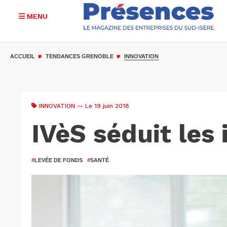
MENU
Aller
au
ACCUEIL
TENDANCES GRENOBLE
INNOVATION
contenu
principal
INNOVATION
— Le 19 juin 2018
IVèS séduit les 
#
LEVÉE DE FONDS
#
SANTÉ