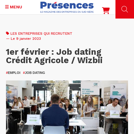
MENU
Aller
au
LES ENTREPRISES QUI RECRUTENT
contenu
— Le 9 janvier 2023
principal
1er février : Job dating
Crédit Agricole / Wizbii
#
EMPLOI
#
JOB DATING