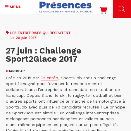
MENU
Aller
au
LES ENTREPRISES QUI RECRUTENT
contenu
— Le 26 juin 2017
principal
27 juin : Challenge
Sport2Glace 2017
#
HANDICAP
Créé en 2015 par
Talentéo
, Sport2Job est un challenge
sportif imaginé pour favoriser la rencontre entre
collaborateurs d’entreprises et candidats en situation de
handicap. Depuis 3 ans, le ski, le rugby, le football et bien
d’autres sports ont influencé le marché de l’emploi grâce à
Sport2Job avec plus de 70 candidats recrutés ! Le principe
de Sport2Job est simple : un challenge inter-entreprises
mélangeant personnes handicapées et valides au sein
d’une même équipe en les plaçant sur un pied d’égalité.
L’objectif est de lever les préjugés sur le handicap.