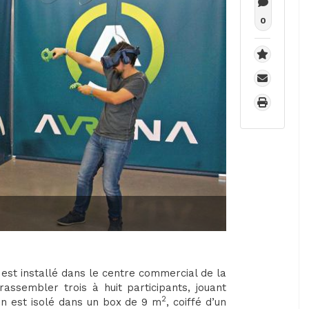
0
 est installé dans le centre commercial de la
rassembler trois à huit participants, jouant
2
cun est isolé dans un box de 9 m
, coiffé d’un