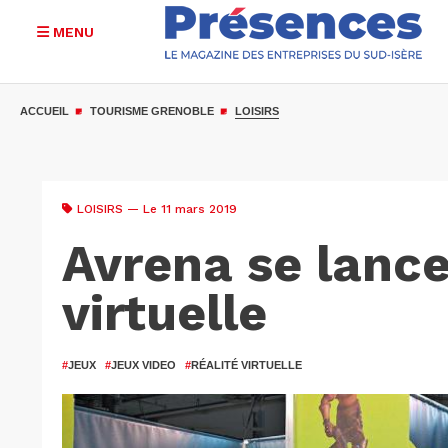
MENU
Aller
au
ACCUEIL
TOURISME GRENOBLE
LOISIRS
contenu
principal
LOISIRS
— Le 11 mars 2019
Avrena se lance
virtuelle
#
JEUX
#
JEUX VIDEO
#
RÉALITÉ VIRTUELLE