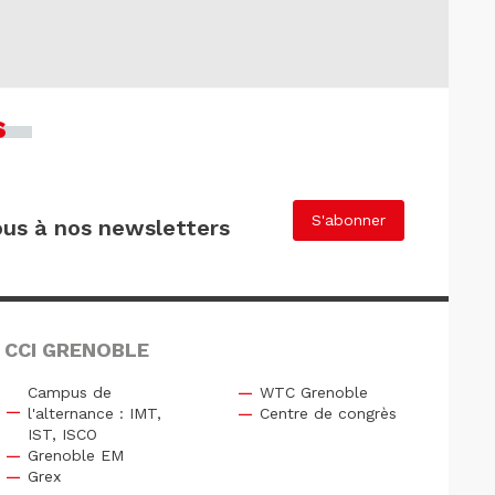
s
S'abonner
us à nos newsletters
 CCI GRENOBLE
Campus de
WTC Grenoble
l'alternance : IMT,
Centre de congrès
IST, ISCO
Grenoble EM
Grex