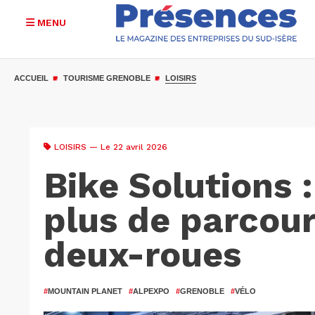
MENU
Aller
au
ACCUEIL
TOURISME GRENOBLE
LOISIRS
contenu
principal
LOISIRS
— Le 22 avril 2026
Bike Solutions :
plus de parcour
deux-roues
#
MOUNTAIN PLANET
#
ALPEXPO
#
GRENOBLE
#
VÉLO