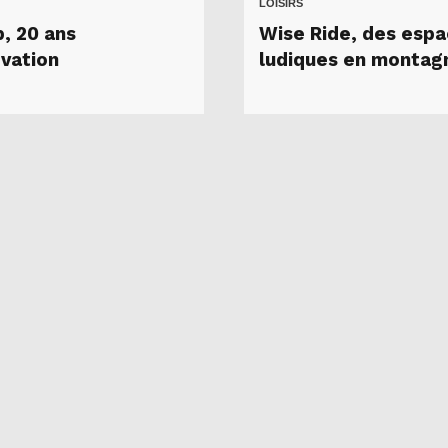
LOISIRS
p, 20 ans
Wise Ride, des esp
ovation
ludiques en montag