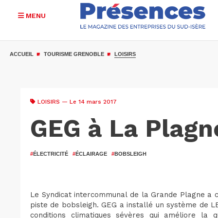
MENU
Aller
au
ACCUEIL
TOURISME GRENOBLE
LOISIRS
contenu
principal
LOISIRS
— Le 14 mars 2017
GEG à La Plagn
#
ÉLECTRICITÉ
#
ÉCLAIRAGE
#
BOBSLEIGH
Le Syndicat intercommunal de la Grande Plagne a c
piste de bobsleigh. GEG a installé un système de LE
conditions climatiques sévères qui améliore la q