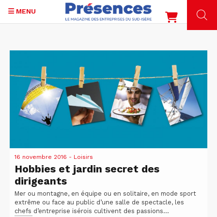
MENU
Aller
au
contenu
principal
16 novembre 2016
- Loisirs
Hobbies et jardin secret des
dirigeants
Mer ou montagne, en équipe ou en solitaire, en mode sport
extrême ou face au public d’une salle de spectacle, les
chefs d’entreprise isérois cultivent des passions...