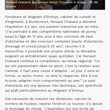
Renaud Chanard, aux écuries Denys Troussier à Uriage. - © JM.
Blache
Fondateur et dirigeant d’Emisys, cabinet de conseil et
d’ingénierie, à Monbonnot, Renaud Chanard a démarré
l’équitation à 5 ans, une passion transmise par sa mère.
“J’ai participé à des compétitions nationales de poney
jusqu’à l’âge de 12 ans, puis à des concours de saut
d’obstacles et des concours complets [sauts d’obstacles,
dressage et cross] jusqu’à 20 ans”, raconte-t-il.
Aujourd’hui, il possède son propre cheval, la discipline
exigeant un entraînement quasi quotidien. Car Renaud
Chanard continue la compétition, au niveau régional. “Ce
qui est passionnant dans ce sport, c’est la relation avec
l’animal. Il faut sans cesse s’adapter : un jour, il sera en
forme, un autre, moins. Je dois le respecter, être à son
écoute, adapter mon comportement au sien.” Le saut
d’obstacle est une épreuve très technique, une spécificité
qui plaît particulièrement au dirigeant d’Emisys.
Elle nécessite de mesurer les distances, calculer le
nombre de foulées, repérer l’endroit où tourner. S’y ajoute
le dressage du cheval. “L’équitation est une école de