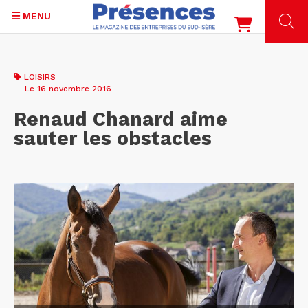
MENU
Aller
au
LOISIRS
contenu
— Le 16 novembre 2016
principal
Renaud Chanard aime
sauter les obstacles