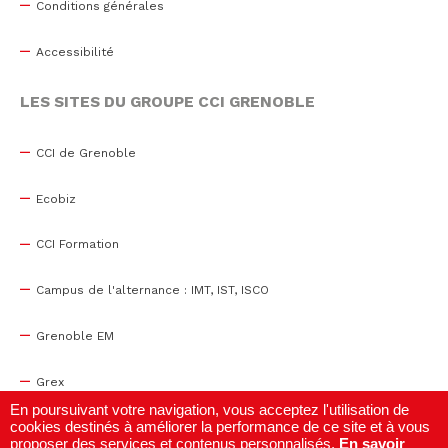
Conditions générales
Accessibilité
LES SITES DU GROUPE CCI GRENOBLE
CCI de Grenoble
Ecobiz
CCI Formation
Campus de l'alternance : IMT, IST, ISCO
Grenoble EM
Grex
En poursuivant votre navigation, vous acceptez l'utilisation de
cookies destinés à améliorer la performance de ce site et à vous
WTC Grenoble
proposer des services et contenus personnalisés.
En savoir