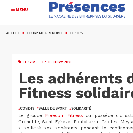
MENU
Aller
au
ACCUEIL
TOURISME GRENOBLE
LOISIRS
contenu
principal
LOISIRS
— Le 16 juillet 2020
Les adhérents 
Fitness solidai
#
COVID19
#
SALLE DE SPORT
#
SOLIDARITÉ
Le groupe
Freedom Fitness
qui possède dix sal
Grenoble, Saint-Egrève, Pontcharra, Crolles, Meyla
a sollicité ses adhérents pendant le confineme