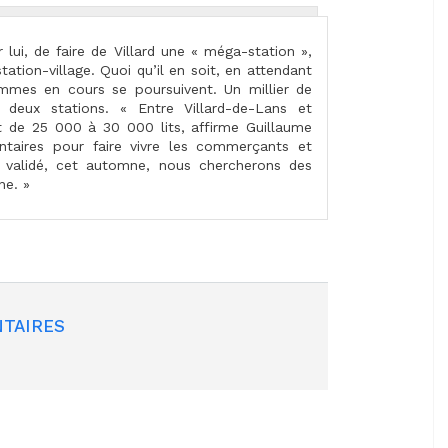
 lui, de faire de Villard une « méga-station »,
station-village. Quoi qu’il en soit, en attendant
ammes en cours se poursuivent. Un millier de
s deux stations. « Entre Villard-de-Lans et
 de 25 000 à 30 000 lits, affirme Guillaume
taires pour faire vivre les commerçants et
I validé, cet automne, nous chercherons des
agne. »
TAIRES