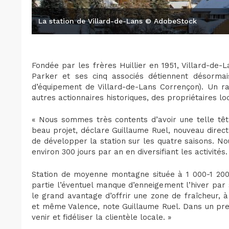
La station de Villard-de-Lans © AdobeStock
Fondée par les frères Huillier en 1951, Villard-de-
Parker et ses cinq associés détiennent désorma
d’équipement de Villard-de-Lans Corrençon). Un r
autres actionnaires historiques, des propriétaires l
« Nous sommes très contents d’avoir une telle tête
beau projet, déclare Guillaume Ruel, nouveau direc
de développer la station sur les quatre saisons. N
environ 300 jours par an en diversifiant les activités.
Station de moyenne montagne située à 1 000-1 200
partie l’éventuel manque d’enneigement l’hiver par 
le grand avantage d’offrir une zone de fraîcheur, 
et même Valence, note Guillaume Ruel. Dans un prem
venir et fidéliser la clientèle locale. »