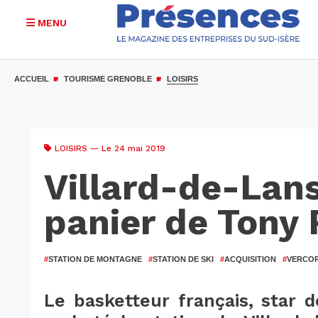
MENU
Aller
au
ACCUEIL
TOURISME GRENOBLE
LOISIRS
contenu
principal
LOISIRS
— Le 24 mai 2019
Villard-de-Lans
panier de Tony 
#
STATION DE MONTAGNE
#
STATION DE SKI
#
ACQUISITION
#
VERCO
Le basketteur français, star d