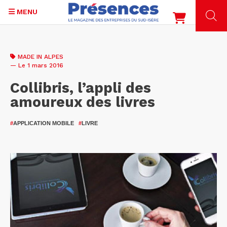
MENU
Aller
au
MADE IN ALPES
contenu
— Le 1 mars 2016
principal
Collibris, l’appli des
amoureux des livres
#
APPLICATION MOBILE
#
LIVRE