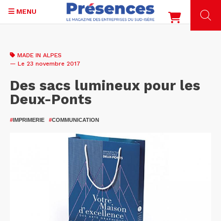
MENU
Aller
au
MADE IN ALPES
contenu
— Le 23 novembre 2017
principal
Des sacs lumineux pour les
Deux-Ponts
#
IMPRIMERIE
#
COMMUNICATION