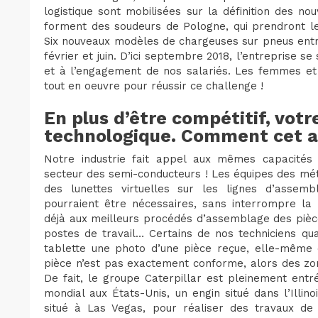
logistique sont mobilisées sur la définition des n
forment des soudeurs de Pologne, qui prendront l
Six nouveaux modèles de chargeuses sur pneus entr
février et juin. D’ici septembre 2018, l’entreprise 
et à l’engagement de nos salariés. Les femmes et
tout en oeuvre pour réussir ce challenge !
En plus d’être compétitif, vot
technologique. Comment cet asp
Notre industrie fait appel aux mêmes capacités d’
secteur des semi-conducteurs ! Les équipes des mét
des lunettes virtuelles sur les lignes d’assembl
pourraient être nécessaires, sans interrompre la p
déjà aux meilleurs procédés d’assemblage des pièce
postes de travail… Certains de nos techniciens q
tablette une photo d’une pièce reçue, elle-même d
pièce n’est pas exactement conforme, alors des zon
De fait, le groupe Caterpillar est pleinement entré
mondial aux États-Unis, un engin situé dans l’Illin
situé à Las Vegas, pour réaliser des travaux de 