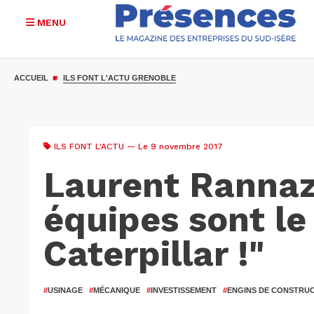
MENU
Aller
au
ACCUEIL
ILS FONT L'ACTU GRENOBLE
contenu
principal
ILS FONT L'ACTU
— Le 9 novembre 2017
Laurent Rannaz
équipes sont le
Caterpillar !"
#
USINAGE
#
MÉCANIQUE
#
INVESTISSEMENT
#
ENGINS DE CONSTRU