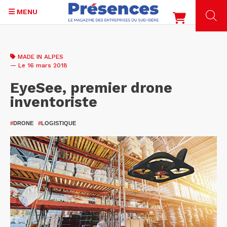
MENU
Aller
au
MADE IN ALPES
contenu
— Le 16 mars 2018
principal
EyeSee, premier drone
inventoriste
#
DRONE
#
LOGISTIQUE