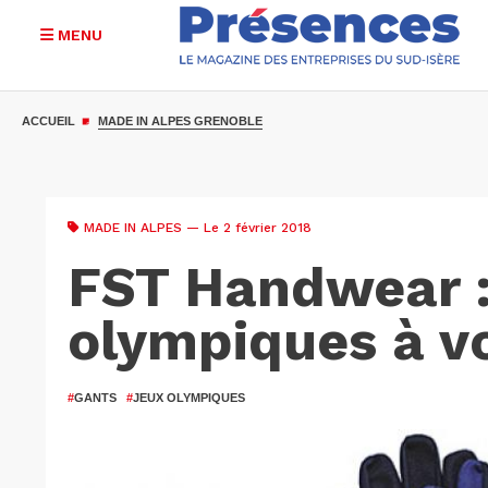
MENU
Aller
au
ACCUEIL
MADE IN ALPES GRENOBLE
contenu
principal
MADE IN ALPES
— Le 2 février 2018
FST Handwear :
olympiques à v
#
GANTS
#
JEUX OLYMPIQUES