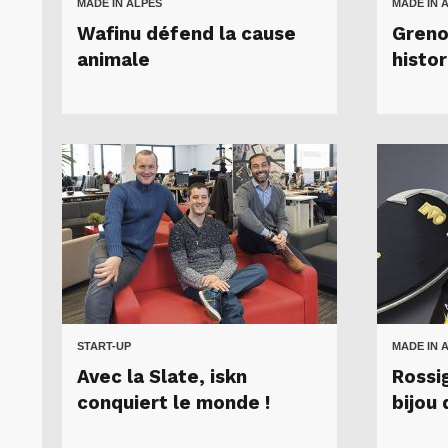
MADE IN ALPES
MADE IN 
Wafinu défend la cause
Greno
animale
histo
START-UP
MADE IN 
Avec la Slate, iskn
Rossig
conquiert le monde !
bijou 