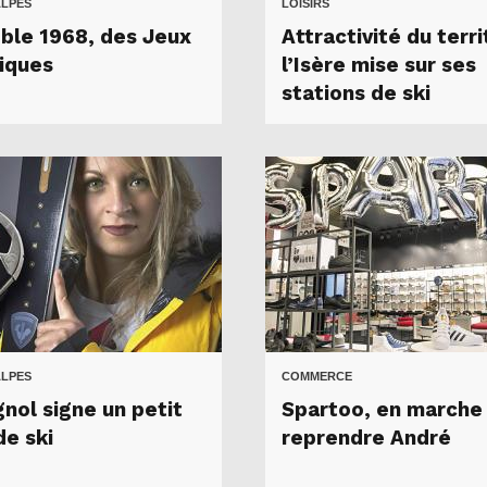
ALPES
LOISIRS
ble 1968, des Jeux
Attractivité du terri
riques
l’Isère mise sur ses
stations de ski
ALPES
COMMERCE
nol signe un petit
Spartoo, en marche
de ski
reprendre André