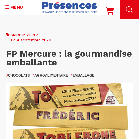
MENU
Aller
au
MADE IN ALPES
contenu
— Le 4 septembre 2020
principal
FP Mercure : la gourmandise
emballante
#
CHOCOLATS
#
AGROALIMENTAIRE
#
EMBALLAGE