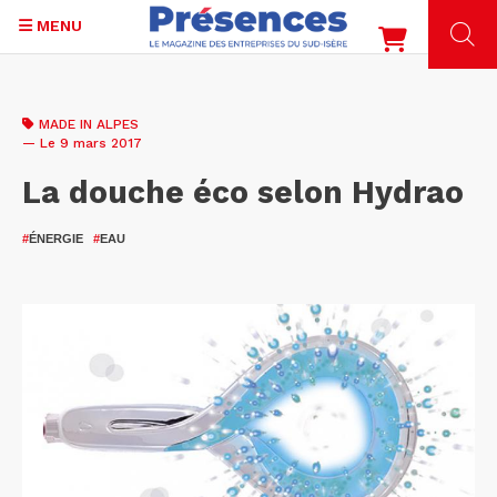
MENU
Aller
au
MADE IN ALPES
contenu
— Le 9 mars 2017
principal
La douche éco selon Hydrao
#
ÉNERGIE
#
EAU