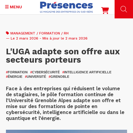
MENU
Aller
au
MANAGEMENT / FORMATION / RH
contenu
— Le 2 mars 2026 - Mis à jour le 2 mars 2026
principal
L'UGA adapte son offre aux
secteurs porteurs
#
FORMATION
#
CYBERSÉCURITÉ
#
INTELLIGENCE ARTIFICIELLE
#
ÉNERGIE
#
UNIVERSITÉ
#
GRENOBLE
Face à des entreprises qui réduisent le volume
de stagiaires, le pôle formation continue de
l’Université Grenoble Alpes adapte son offre et
mise sur des formations de pointe en
cybersécurité, intelligence artificielle ou dans le
quantique et l’énergie.