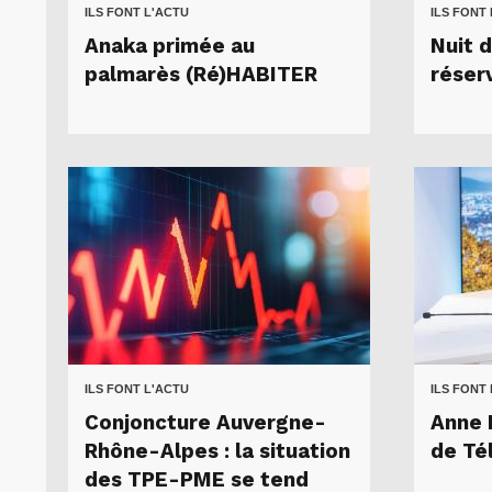
ILS FONT L'ACTU
ILS FONT
Anaka primée au
Nuit 
palmarès (Ré)HABITER
réserv
ILS FONT L'ACTU
ILS FONT
Conjoncture Auvergne-
Anne 
Rhône-Alpes : la situation
de Té
des TPE-PME se tend