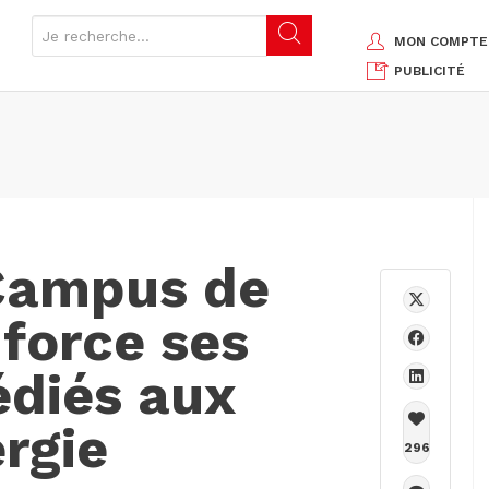
MON COMPTE
PUBLICITÉ
 Campus de
nforce ses
diés aux
ergie
296