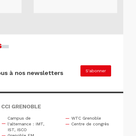
s
S'abonner
us à nos newsletters
 CCI GRENOBLE
Campus de
WTC Grenoble
l'alternance : IMT,
Centre de congrès
IST, ISCO
Grenoble EM