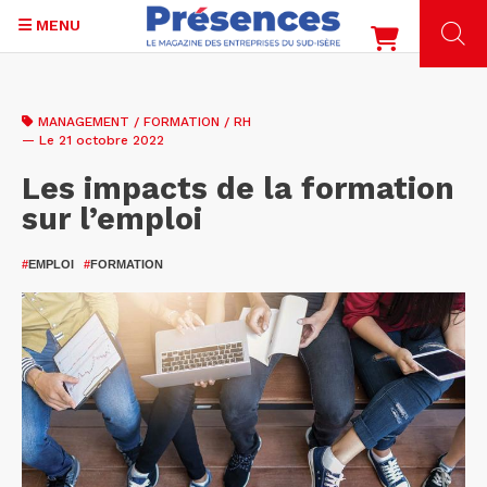
MENU
Aller
au
MANAGEMENT / FORMATION / RH
contenu
— Le 21 octobre 2022
principal
Les impacts de la formation
sur l’emploi
#
EMPLOI
#
FORMATION