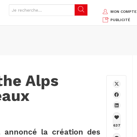
MON COMPTE
PUBLICITÉ
the Alps
eaux
637
a annoncé la création des