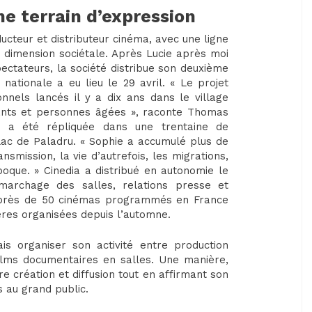
 terrain d’expression
ucteur et distributeur cinéma, avec une ligne
à dimension sociétale. Après Lucie après moi
pectateurs, la société distribue son deuxième
 nationale a eu lieu le 29 avril. « Le projet
onnels lancés il y a dix ans dans le village
fants et personnes âgées », raconte Thomas
nce a été répliquée dans une trentaine de
ac de Paladru. « Sophie a accumulé plus de
mission, la vie d’autrefois, les migrations,
poque. » Cinedia a distribué en autonomie le
marchage des salles, relations presse et
: près de 50 cinémas programmés en France
ières organisées depuis l’automne.
ais organiser son activité entre production
 films documentaires en salles. Une manière,
e création et diffusion tout en affirmant son
s au grand public.