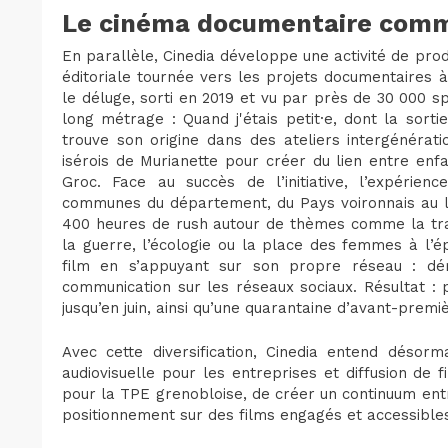
Le cinéma documentaire comme
En parallèle, Cinedia développe une activité de prod
éditoriale tournée vers les projets documentaires 
le déluge, sorti en 2019 et vu par près de 30 000 s
long métrage : Quand j'étais petit·e, dont la sortie
trouve son origine dans des ateliers intergénérati
isérois de Murianette pour créer du lien entre en
Groc. Face au succès de l’initiative, l’expérie
communes du département, du Pays voironnais au l
400 heures de rush autour de thèmes comme la trans
la guerre, l’écologie ou la place des femmes à l’é
film en s’appuyant sur son propre réseau : dé
communication sur les réseaux sociaux. Résultat 
jusqu’en juin, ainsi qu’une quarantaine d’avant-prem
Avec cette diversification, Cinedia entend désorm
audiovisuelle pour les entreprises et diffusion de
pour la TPE grenobloise, de créer un continuum entr
positionnement sur des films engagés et accessible