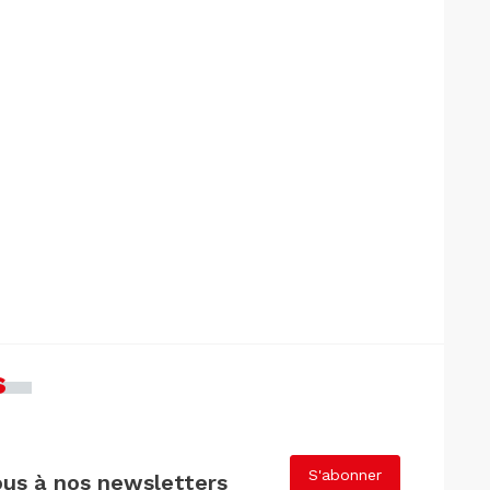
s
S'abonner
us à nos newsletters