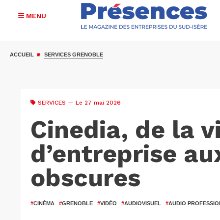
MENU
Aller
au
ACCUEIL
SERVICES GRENOBLE
contenu
principal
SERVICES
— Le 27 mai 2026
Cinedia, de la v
d’entreprise au
obscures
#
CINÉMA
#
GRENOBLE
#
VIDÉO
#
AUDIOVISUEL
#
AUDIO PROFESSIO