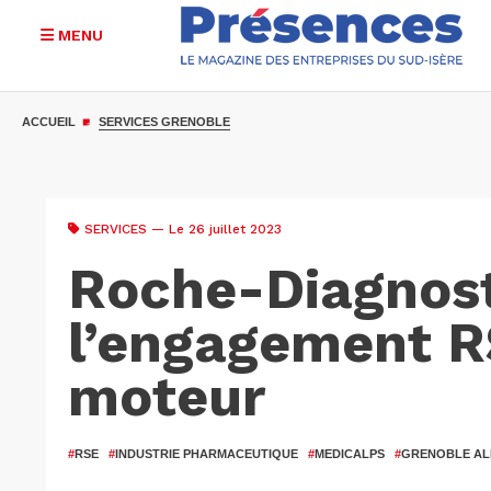
MENU
Aller
au
ACCUEIL
SERVICES GRENOBLE
contenu
principal
SERVICES
— Le 26 juillet 2023
Roche-Diagnost
l’engagement 
moteur
#
RSE
#
INDUSTRIE PHARMACEUTIQUE
#
MEDICALPS
#
GRENOBLE AL