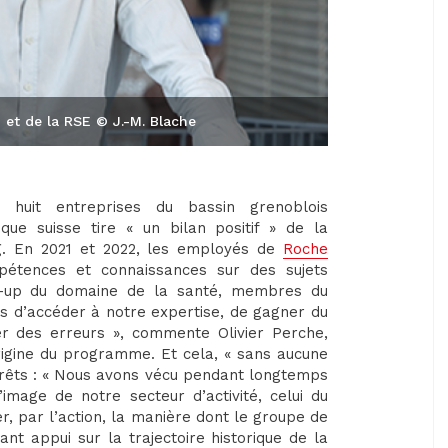
 et de la RSE © J.-M. Blache
t huit entreprises du bassin grenoblois
ue suisse tire « un bilan positif » de la
. En 2021 et 2022, les employés de
Roche
étences et connaissances sur des sujets
art-up du domaine de la santé, membres du
is d’accéder à notre expertise, de gagner du
ter des erreurs », commente Olivier Perche,
origine du programme. Et cela, « sans aucune
térêts : « Nous avons vécu pendant longtemps
mage de notre secteur d’activité, celui du
er, par l’action, la manière dont le groupe de
nt appui sur la trajectoire historique de la