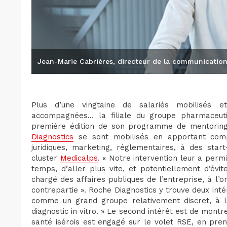
Jean-Marie Cabrières, directeur de la communication
Plus d’une vingtaine de salariés mobilisés e
accompagnées… la filiale du groupe pharmaceutiq
première édition de son programme de mentoring
Diagnostics
se sont mobilisés en apportant comp
juridiques, marketing, réglementaires, à des st
cluster
Medicalps
. « Notre intervention leur a perm
temps, d’aller plus vite, et potentiellement d’évi
chargé des affaires publiques de l’entreprise, à l’
contrepartie ». Roche Diagnostics y trouve deux in
comme un grand groupe relativement discret, à l’i
diagnostic in vitro. » Le second intérêt est de montr
santé isérois est engagé sur le volet RSE, en prena