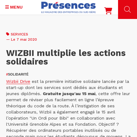
MENU
Aller
au
SERVICES
contenu
— Le 7 mai 2020
principal
WIZBII multiplie les actions
solidaires
#
SOLIDARITÉ
Wizbii Drive
est la première initiative solidaire lancée par la
start-up dont les services sont dédiés aux étudiants et
jeunes diplômés.
Gratuite jusqu’au 15 mai
, cette offre leur
permet de réviser plus facilement en ligne l’épreuve
théorique du code de la route. À l’instigation de ses
collaborateurs, Wizbii a également engagé le 15 avril
l’opération "Un Ordi pour Bibi" en collaboration avec
l'Université Grenoble Alpes et sa Fondation. Objectif ?
Récupérer des ordinateurs portables inutilisés ou de
seconde main pour les étudiants dépourvus de moyens. La