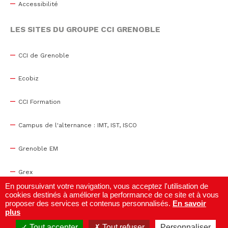
Accessibilité
LES SITES DU GROUPE CCI GRENOBLE
CCI de Grenoble
Ecobiz
CCI Formation
Campus de l'alternance : IMT, IST, ISCO
Grenoble EM
Grex
En poursuivant votre navigation, vous acceptez l'utilisation de
cookies destinés à améliorer la performance de ce site et à vous
WTC Grenoble
proposer des services et contenus personnalisés.
En savoir
plus
Centre de congrès
Tout accepter
Tout refuser
Personnaliser