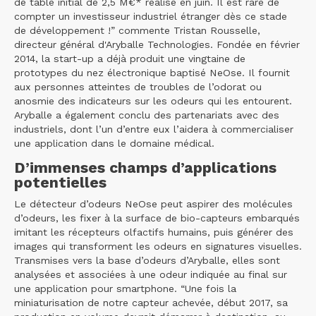
de table initial de 2,5 M€* réalisé en juin. Il est rare de
compter un investisseur industriel étranger dès ce stade
de développement !” commente Tristan Rousselle,
directeur général d'Aryballe Technologies. Fondée en février
2014, la start-up a déjà produit une vingtaine de
prototypes du nez électronique baptisé NeOse. Il fournit
aux personnes atteintes de troubles de l’odorat ou
anosmie des indicateurs sur les odeurs qui les entourent.
Aryballe a également conclu des partenariats avec des
industriels, dont l’un d’entre eux l’aidera à commercialiser
une application dans le domaine médical.
D’immenses champs d’applications
potentielles
Le détecteur d’odeurs NeOse peut aspirer des molécules
d’odeurs, les fixer à la surface de bio-capteurs embarqués
imitant les récepteurs olfactifs humains, puis générer des
images qui transforment les odeurs en signatures visuelles.
Transmises vers la base d’odeurs d’Aryballe, elles sont
analysées et associées à une odeur indiquée au final sur
une application pour smartphone. “Une fois la
miniaturisation de notre capteur achevée, début 2017, sa