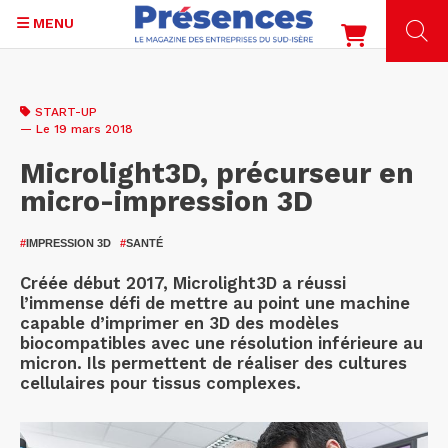
MENU
Aller
au
START-UP
contenu
— Le 19 mars 2018
principal
Microlight3D, précurseur en
micro-impression 3D
#
IMPRESSION 3D
#
SANTÉ
Créée début 2017, Microlight3D a réussi
l’immense défi de mettre au point une machine
capable d’imprimer en 3D des modèles
biocompatibles avec une résolution inférieure au
micron. Ils permettent de réaliser des cultures
cellulaires pour tissus complexes.