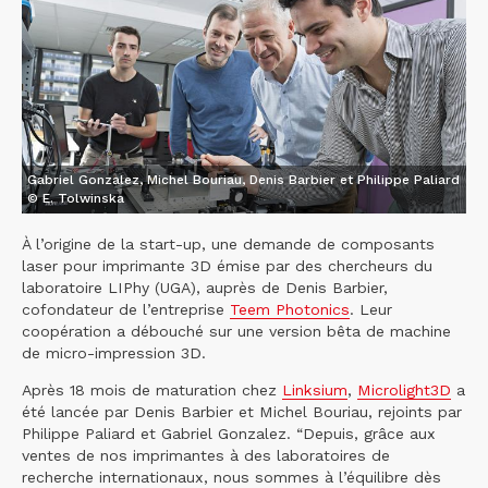
Gabriel Gonzalez, Michel Bouriau, Denis Barbier et Philippe Paliard
© E. Tolwinska
À l’origine de la start-up, une demande de composants
laser pour imprimante 3D émise par des chercheurs du
laboratoire LIPhy (UGA), auprès de Denis Barbier,
cofondateur de l’entreprise
Teem Photonics
. Leur
coopération a débouché sur une version bêta de machine
de micro-impression 3D.
Après 18 mois de maturation chez
Linksium
,
Microlight3D
a
été lancée par Denis Barbier et Michel Bouriau, rejoints par
Philippe Paliard et Gabriel Gonzalez. “Depuis, grâce aux
ventes de nos imprimantes à des laboratoires de
recherche internationaux, nous sommes à l’équilibre dès