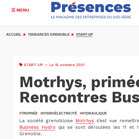
MENU
Aller
au
ACCUEIL
TENDANCES GRENOBLE
START-UP
contenu
principal
START-UP
— Le 15 octobre 2021
Motrhys, primé
Rencontres Bus
#
TROPHÉE
#
HYDROÉLECTRICITÉ
#
HYDRAULIQUE
La société grenobloise
Motrhys
s’est vue remettr
Business Hydro
qui se sont déroulées les 11 et
Grenoble.