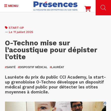
MENU
Aller
au
START-UP
contenu
— Le 11 juillet 2025
principal
O-Techno mise sur
l’acoustique pour dépister
l’otite
#
SANTÉ
#
DISPOSITIF MÉDICAL
#
LAURÉAT
Lauréate du prix du public CCI Academy, la start-
up grenobloise O-Techno développe un dispositif
médical grand public pour détecter les otites
moyennes à domicile.