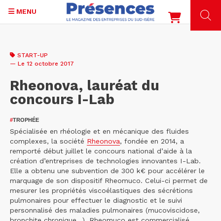
MENU
Aller
au
START-UP
contenu
— Le 12 octobre 2017
principal
Rheonova, lauréat du
concours I-Lab
#
TROPHÉE
Spécialisée en rhéologie et en mécanique des fluides
complexes, la société
Rheonova
, fondée en 2014, a
remporté début juillet le concours national d’aide à la
création d’entreprises de technologies innovantes I-Lab.
Elle a obtenu une subvention de 300 k€ pour accélérer le
marquage de son dispositif Rheomuco. Celui-ci permet de
mesurer les propriétés viscoélastiques des sécrétions
pulmonaires pour effectuer le diagnostic et le suivi
personnalisé des maladies pulmonaires (mucoviscidose,
bronchite chronique…). Rheomuco est commercialisé