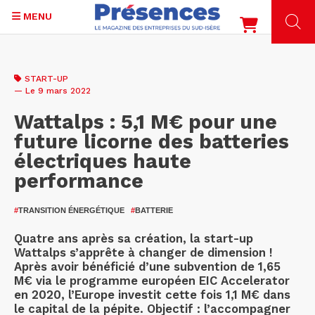
MENU
Aller
au
START-UP
contenu
— Le 9 mars 2022
principal
Wattalps : 5,1 M€ pour une
future licorne des batteries
électriques haute
performance
#
TRANSITION ÉNERGÉTIQUE
#
BATTERIE
Quatre ans après sa création, la start-up
Wattalps s’apprête à changer de dimension !
Après avoir bénéficié d’une subvention de 1,65
M€ via le programme européen EIC Accelerator
en 2020, l’Europe investit cette fois 1,1 M€ dans
le capital de la pépite. Objectif : l’accompagner