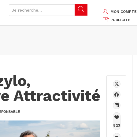
MON COMPTE
PUBLICITÉ
ylo,
e Attractivité
SPONSABLE
523