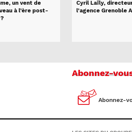
sme, un vent de
Cyril Laïly, directeu
veau à l’ère post-
l’agence Grenoble 
 ?
Abonnez-vou
Abonnez-vo