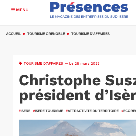
MENU
Aller
au
ACCUEIL
TOURISME GRENOBLE
TOURISME D’AFFAIRES
contenu
principal
TOURISME D’AFFAIRES
— Le 28 mars 2023
Christophe Susz
président d’Isèr
#
ISÈRE
#
ISÈRE TOURISME
#
ATTRACTIVITÉ DU TERRITOIRE
#
ÉCORE