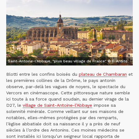
Saint-Antoine-l’Abbaye, "plus beau village de France" © F. Ardito
Blotti entre les confins boisés du
plateau de Chambaran
et
les premières collines de la Drôme, le pays antonin
observe, par-delà les vagues de noyers, le spectacle du
Vercors en cinémascope. Cette pittoresque nature semble
ici toute à sa force quand soudain, au dernier virage de la
D27, le
village de Saint-Antoine-l’Abbaye
impose sa
solennité minérale. Comme veillant sur ses maisons de
notables, elles-mêmes protégées par des remparts,
l’église abbatiale doit sa naissance il y a près de neuf
siècles à l’ordre des Antonins. Ces moines médecins se
sont installés ici lorsqu’un seigneur local rapporta de