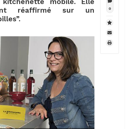
kitchenette mobile. Elle
ent réaffirmé sur un
0
lles”.