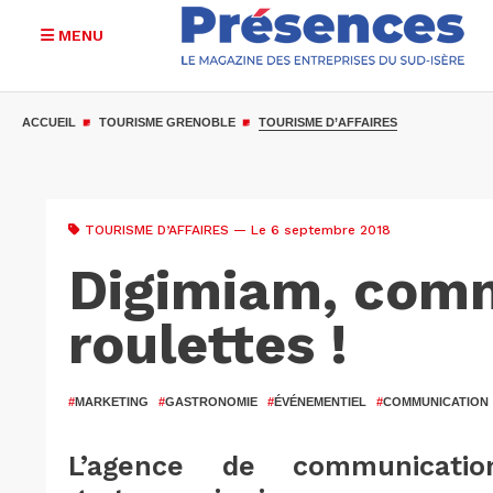
MENU
Aller
au
ACCUEIL
TOURISME GRENOBLE
TOURISME D’AFFAIRES
contenu
principal
TOURISME D’AFFAIRES
— Le 6 septembre 2018
Digimiam, comm
roulettes !
#
MARKETING
#
GASTRONOMIE
#
ÉVÉNEMENTIEL
#
COMMUNICATION
L’agence de communicatio