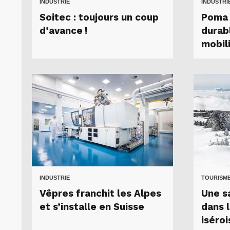
INDUSTRIE
INDUSTRI
Soitec : toujours un coup
Poma :
d’avance !
durab
mobil
INDUSTRIE
TOURISM
Vêpres franchit les Alpes
Une s
et s’installe en Suisse
dans 
iséroi