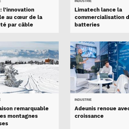
E
INDUSTRIE
 l’innovation
Limatech lance la
le au cœur de la
commercialisation 
ité par câble
batteries
E
INDUSTRIE
aison remarquable
Adeunis renoue avec
les montagnes
croissance
ses