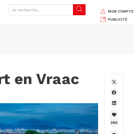
MON COMPTE
PUBLICITÉ
rt en Vraac
386