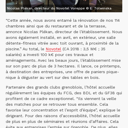
Nicolas Plékan, directeur du Novotel Voreppe © E. Tolwinska
“Cette année, nous avons entamé la rénovation de nos 114
chambres ainsi que du restaurant et de la terrasse,
annonce Nicolas Plékan, directeur de l’établissement. Nous
avons également installé, en avril, en extérieur, une salle
détente-fitness vitrée avec toit ouvrant, à proximité de la
piscine.” Au total, le
Novotel
(CA 2018 : 3,5 M€ ; 35
salariés) a investi 100 k€ pour ces travaux et
aménagements. Avec les beaux jours, l’établissement mise
sur son parc de plus de 3 hectares. Il lance, ce printemps,
à destination des entreprises, une offre de paniers pique-
nique à déguster au vert sur des tables en bois.
Partenaire des grands clubs grenoblois, l’hôtel accueille
régulièrement les équipes du FCG, des BDL et du GF38 qui
profitent de ce cadre exceptionnel. “Ils viennent la veille
des matches pour se retrouver tous ensemble. Cela
favorise leur concentration et l’esprit d’équipe”, explique le
dirigeant. Pour des raisons d’accessibilité, l’hôtel accueille
de plus en plus de séminaires et réunions d’affaires. Cela
évite aux entreprises l’entrée sur Grenoble. De plus, elles