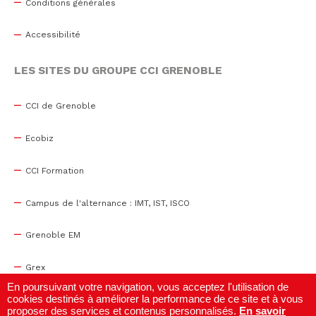
Conditions générales
Accessibilité
LES SITES DU GROUPE CCI GRENOBLE
CCI de Grenoble
Ecobiz
CCI Formation
Campus de l'alternance : IMT, IST, ISCO
Grenoble EM
Grex
En poursuivant votre navigation, vous acceptez l'utilisation de
cookies destinés à améliorer la performance de ce site et à vous
WTC Grenoble
proposer des services et contenus personnalisés.
En savoir