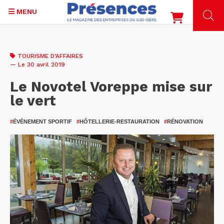
MENU
Aller
au
TOURISME D’AFFAIRES
contenu
— Le 30 avril 2019
principal
Le Novotel Voreppe mise sur
le vert
#
ÉVÉNEMENT SPORTIF
#
HÔTELLERIE-RESTAURATION
#
RÉNOVATION