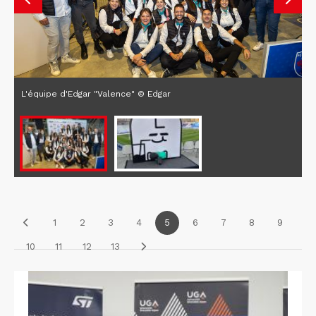
L'équipe d'Edgar "Valence" © Edgar
1
2
3
4
5
6
7
8
9
10
11
12
13